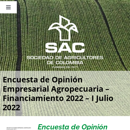
Saltar
al
Toggle
contenido
Navigation
Nosotros
Publicaciones
Sala de Prensa
Eventos
Encuesta de Opinión
Empresarial Agropecuaria –
Financiamiento 2022 – I Julio
2022
Encuesta de Opinión