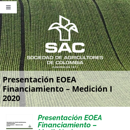
Saltar
al
Toggle
contenido
Navigation
Nosotros
Publicaciones
Sala de Prensa
Eventos
Presentación EOEA
Financiamiento – Medición I
2020
Presentación EOEA
Financiamiento –