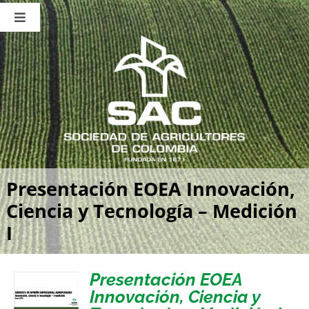
Saltar
al
Toggle
contenido
Navigation
Nosotros
Publicaciones
Sala de Prensa
Eventos
Presentación EOEA Innovación,
Ciencia y Tecnología – Medición
I
Presentación EOEA
Innovación, Ciencia y