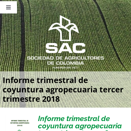
Saltar
al
Toggle
contenido
Navigation
Nosotros
Publicaciones
Sala de Prensa
Eventos
Informe trimestral de
coyuntura agropecuaria tercer
trimestre 2018
Informe trimestral de
coyuntura agropecuaria