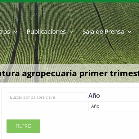
tros
Publicaciones
Sala de Prensa
ntura agropecuaria primer trimes
Año
Año
FILTRO