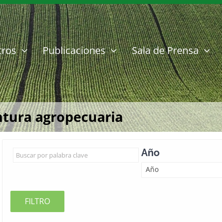
tros
Publicaciones
Sala de Prensa
ntura agropecuaria
Año
Año
FILTRO