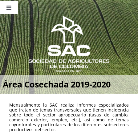
Saltar
al
Toggle
contenido
Navigation
Nosotros
Publicaciones
Sala de Prensa
Eventos
Área Cosechada 2019-2020
Mensualmente la SAC realiza informes especializados
que tratan de temas transversales que tienen incidencia
sobre todo el sector agropecuario (tasas de cambio,
comercio exterior, empleo, etc.), así como de temas
coyunturales y particulares de los diferentes subsectores
productivos del sector.