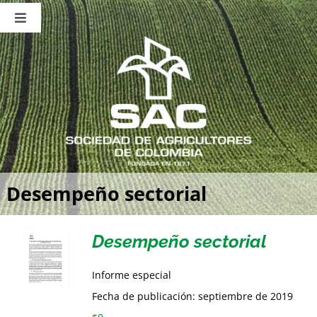
Saltar
al
Toggle
contenido
Navigation
Nosotros
Publicaciones
Sala de Prensa
Eventos
Desempeño sectorial
Desempeño sectorial
Informe especial
Fecha de publicación: septiembre de 2019