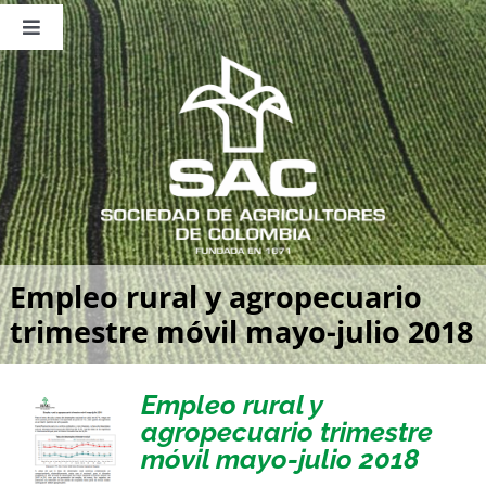
Saltar
al
Toggle
contenido
Navigation
Nosotros
Publicaciones
Sala de Prensa
Eventos
Empleo rural y agropecuario
trimestre móvil mayo-julio 2018
Empleo rural y
agropecuario trimestre
móvil mayo-julio 2018