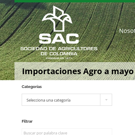
Saltar
al
contenido
Noso
Importaciones Agro a mayo
Categorías

Selecciona una categoría
Filtrar