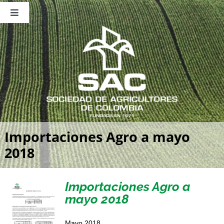
Saltar
al
Toggle
contenido
Navigation
Nosotros
Publicaciones
Sala de Prensa
Eventos
Importaciones Agro a mayo
2018
Importaciones Agro a
mayo 2018
Mayo 2018