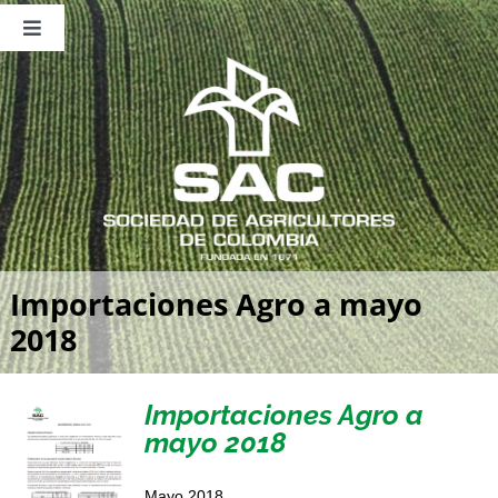
Saltar
al
Toggle
contenido
Navigation
Nosotros
Publicaciones
Sala de Prensa
Eventos
Importaciones Agro a mayo
2018
Importaciones Agro a
mayo 2018
Mayo 2018