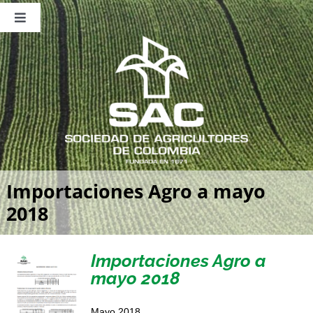
Saltar
al
Toggle
contenido
Navigation
Nosotros
Publicaciones
Sala de Prensa
Eventos
Importaciones Agro a mayo
2018
Importaciones Agro a
mayo 2018
Mayo 2018