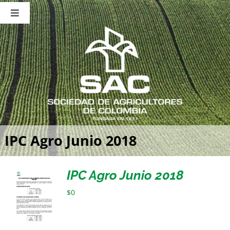
Saltar
al
Toggle
contenido
Navigation
Nosotros
Publicaciones
Sala de Prensa
Eventos
IPC Agro Junio 2018
IPC Agro Junio 2018
$
0