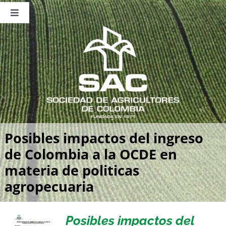
Saltar
al
Toggle
contenido
Navigation
Nosotros
Publicaciones
Sala de Prensa
Eventos
Posibles impactos del ingreso
de Colombia a la OCDE en
materia de politicas
agropecuaria
Posibles impactos del