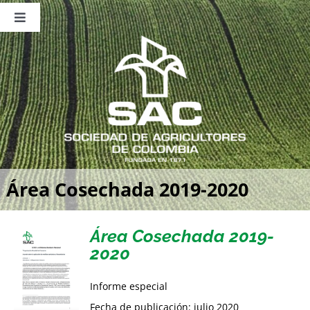
Saltar
al
Toggle
contenido
Navigation
Nosotros
Publicaciones
Sala de Prensa
Eventos
Área Cosechada 2019-2020
Área Cosechada 2019-
2020
Informe especial
Fecha de publicación: julio 2020