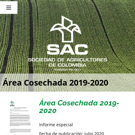
Saltar
al
Toggle
contenido
Navigation
Nosotros
Publicaciones
Sala de Prensa
Eventos
Área Cosechada 2019-2020
Área Cosechada 2019-
2020
Informe especial
Fecha de publicación: julio 2020