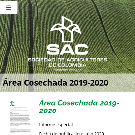
Saltar
al
Toggle
contenido
Navigation
Nosotros
Publicaciones
Sala de Prensa
Eventos
Área Cosechada 2019-2020
Área Cosechada 2019-
2020
Informe especial
Fecha de publicación: julio 2020