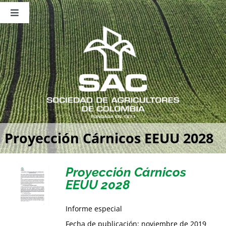
Saltar
al
Toggle
contenido
Navigation
Nosotros
Publicaciones
Sala de Prensa
Eventos
Proyección Cárnicos EEUU 2028
Proyección Cárnicos
EEUU 2028
Informe especial
Fecha de publicación: noviembre de 2019