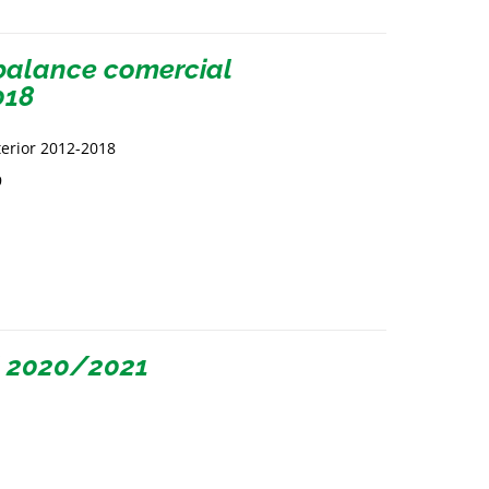
sbalance comercial
018
terior 2012-2018
9
l 2020/2021