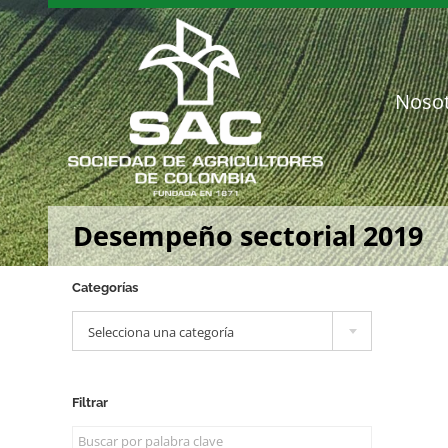
Saltar
al
contenido
Noso
Desempeño sectorial 2019
Categorías

Selecciona una categoría
Filtrar