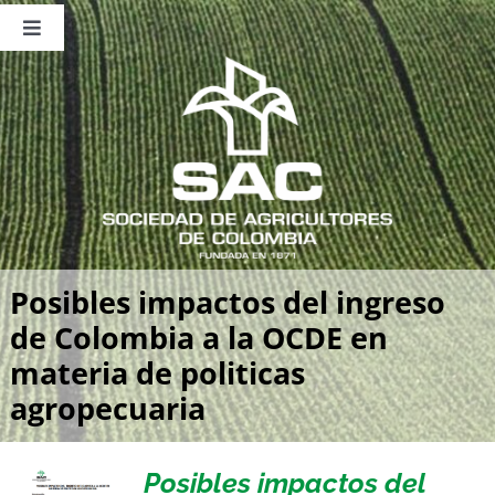
Saltar
al
Toggle
contenido
Navigation
Nosotros
Publicaciones
Sala de Prensa
Eventos
Posibles impactos del ingreso
de Colombia a la OCDE en
materia de politicas
agropecuaria
Posibles impactos del