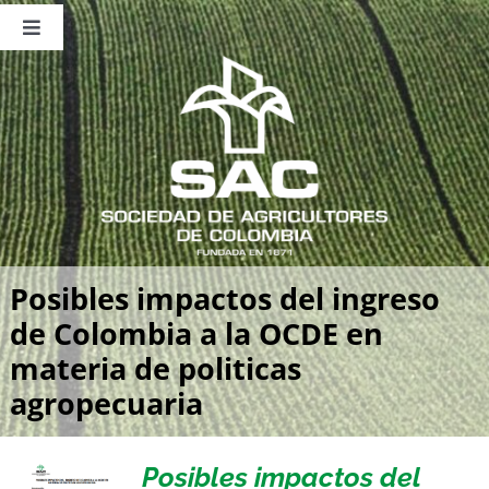
Saltar
al
Toggle
contenido
Navigation
Nosotros
Publicaciones
Sala de Prensa
Eventos
Posibles impactos del ingreso
de Colombia a la OCDE en
materia de politicas
agropecuaria
Posibles impactos del