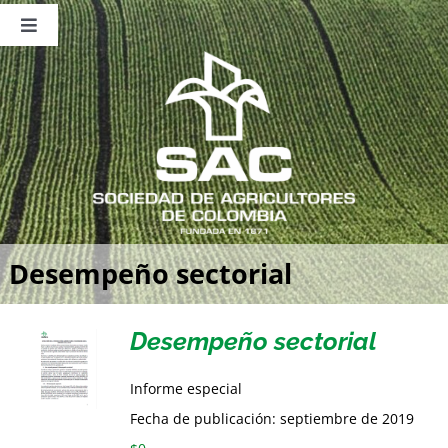
Saltar
al
Toggle
contenido
Navigation
Nosotros
Publicaciones
Sala de Prensa
Eventos
Desempeño sectorial
Desempeño sectorial
Informe especial
Fecha de publicación: septiembre de 2019