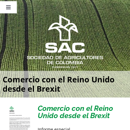
Saltar
al
Toggle
contenido
Navigation
Nosotros
Publicaciones
Sala de Prensa
Eventos
Comercio con el Reino Unido
desde el Brexit
Comercio con el Reino
Unido desde el Brexit
Informe especial