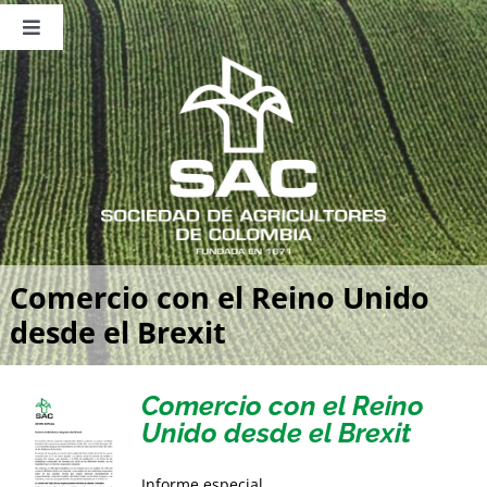
Saltar
al
Toggle
contenido
Navigation
Nosotros
Publicaciones
Sala de Prensa
Eventos
Comercio con el Reino Unido
desde el Brexit
Comercio con el Reino
Unido desde el Brexit
Informe especial