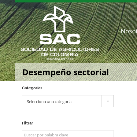
Saltar
al
contenido
Noso
Desempeño sectorial
Categorías

Selecciona una categoría
Filtrar