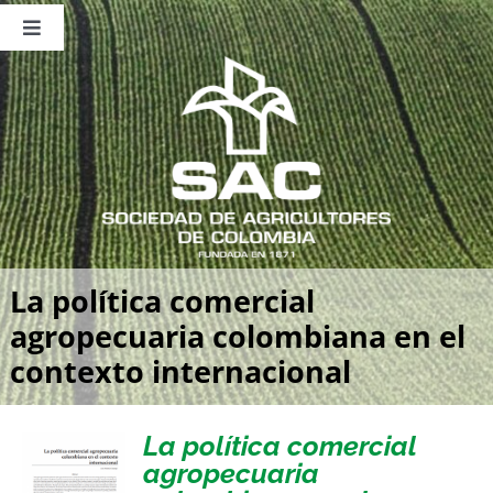
Saltar
al
Toggle
contenido
Navigation
Nosotros
Publicaciones
Sala de Prensa
Eventos
La política comercial
agropecuaria colombiana en el
contexto internacional
La política comercial
agropecuaria