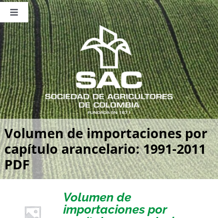
Saltar
al
Toggle
contenido
Navigation
Nosotros
Publicaciones
Sala de Prensa
Eventos
Volumen de importaciones por
capítulo arancelario: 1991-2011
PDF
Volumen de
importaciones por