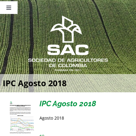
Saltar
al
Toggle
contenido
Navigation
Nosotros
Publicaciones
Sala de Prensa
Eventos
IPC Agosto 2018
IPC Agosto 2018
Agosto 2018