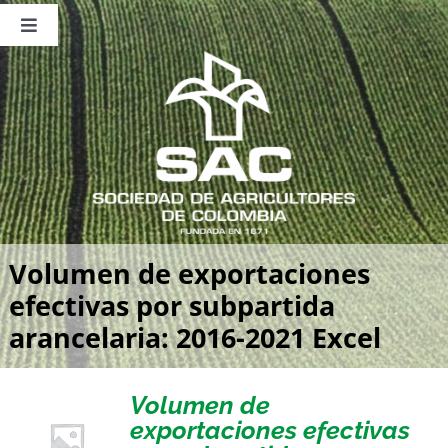
Saltar
al
Toggle
contenido
Navigation
Nosotros
Publicaciones
Sala de Prensa
Eventos
Volumen de exportaciones
efectivas por subpartida
arancelaria: 2016-2021 Excel
Volumen de
exportaciones efectivas