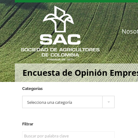
Saltar
al
contenido
Noso
Encuesta de Opinión Empresa
Categorías

Selecciona una categoría
Filtrar