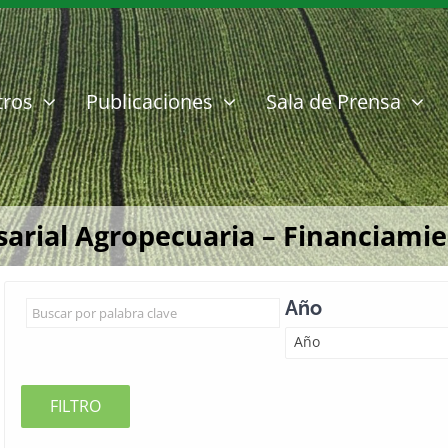
tros
Publicaciones
Sala de Prensa
rial Agropecuaria – Financiamient
Año
Año
FILTRO