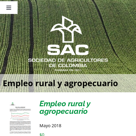
Saltar
al
Toggle
contenido
Navigation
Nosotros
Publicaciones
Sala de Prensa
Eventos
Empleo rural y agropecuario
Empleo rural y
agropecuario
Mayo 2018
$
0