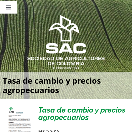
Saltar
al
Toggle
contenido
Navigation
Nosotros
Publicaciones
Sala de Prensa
Eventos
Tasa de cambio y precios
agropecuarios
Tasa de cambio y precios
agropecuarios
Mayo 2018