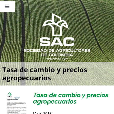
Saltar
al
Toggle
contenido
Navigation
Nosotros
Publicaciones
Sala de Prensa
Eventos
Tasa de cambio y precios
agropecuarios
Tasa de cambio y precios
agropecuarios
Mayo 2018