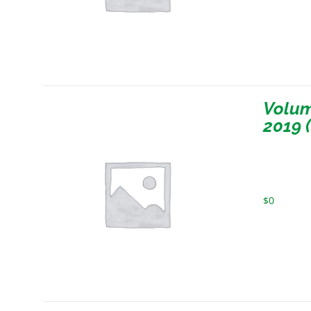
Volum
2019 
$
0