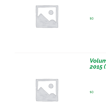
$
0
Volum
2015 
$
0