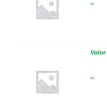
$
0
Valor
$
0