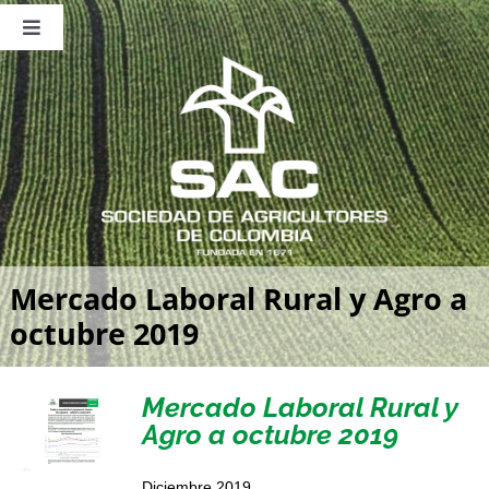
Saltar
al
Toggle
contenido
Navigation
Nosotros
Publicaciones
Sala de Prensa
Eventos
Mercado Laboral Rural y Agro a
octubre 2019
Mercado Laboral Rural y
Agro a octubre 2019
Diciembre 2019