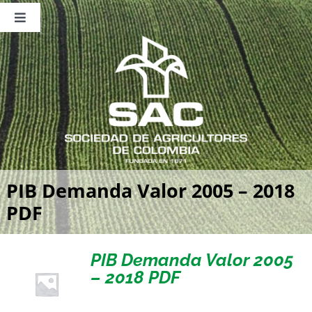
Saltar
al
Toggle
contenido
Navigation
Nosotros
Publicaciones
Sala de Prensa
Eventos
PIB Demanda Valor 2005 – 2018
PDF
PIB Demanda Valor 2005
– 2018 PDF