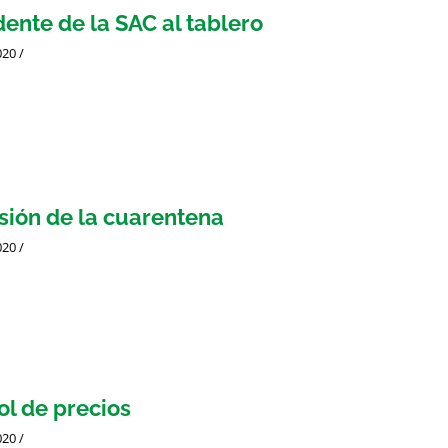
dente de la SAC al tablero
020
/
sión de la cuarentena
020
/
ol de precios
020
/