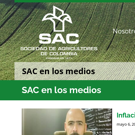
Saltar
al
contenido
Nosotr
SAC en los medios
SAC en los medios
Inflac
mayo 6, 2