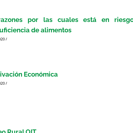
razones por las cuales está en riesg
uficiencia de alimentos
020
/
ivación Económica
020
/
o Rural OIT