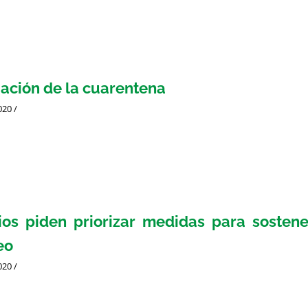
ación de la cuarentena
020
/
os piden priorizar medidas para sostene
eo
020
/