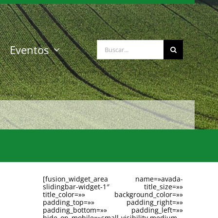
Buscar:
Eventos
[fusion_widget_area name=»avada-
slidingbar-widget-1″ title_size=»»
title_color=»» background_color=»»
padding_top=»» padding_right=»»
padding_bottom=»» padding_left=»»
hide_on_mobile=»small-visibility,medium-