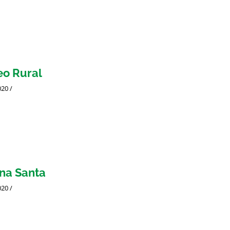
o Rural
020
/
na Santa
020
/