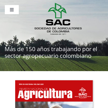
Saltar
al
contenido
Toggle
Navigation
Nosotros
Publicaciones
Sala de Prensa
Eventos
Más de 150 años trabajando por
el
sector agropecuario colombiano