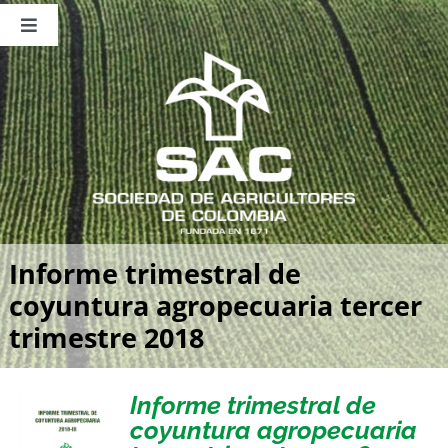
Saltar
al
Toggle
contenido
Navigation
Nosotros
Publicaciones
Sala de Prensa
Eventos
Informe trimestral de
coyuntura agropecuaria tercer
trimestre 2018
Informe trimestral de
coyuntura agropecuaria