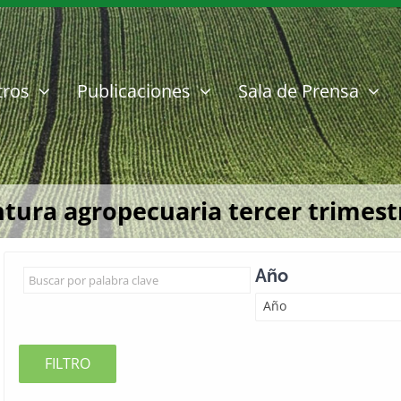
tros
Publicaciones
Sala de Prensa
tura agropecuaria tercer trimest
Año
Año
FILTRO