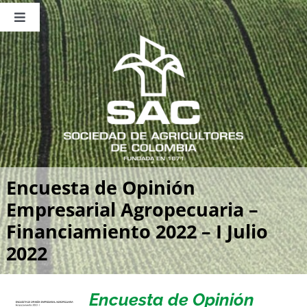
Saltar
al
Toggle
contenido
Navigation
Nosotros
Publicaciones
Sala de Prensa
Eventos
Encuesta de Opinión
Empresarial Agropecuaria –
Financiamiento 2022 – I Julio
2022
Encuesta de Opinión