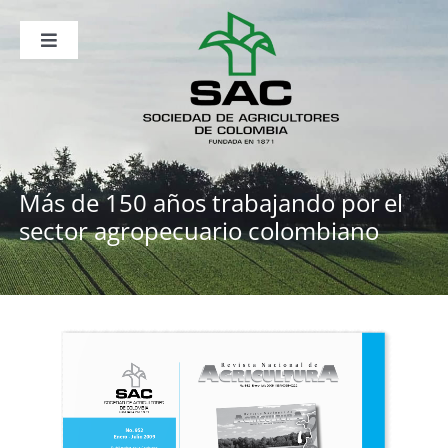
Saltar
al
contenido
Toggle
Navigation
Nosotros
Publicaciones
Sala de Prensa
Eventos
Más de 150 años trabajando por
el
sector agropecuario colombiano