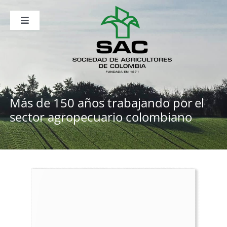
Saltar
al
contenido
Toggle
Navigation
Nosotros
Publicaciones
Sala de Prensa
Eventos
Más de 150 años trabajando por
el
sector agropecuario colombiano