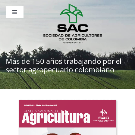
Saltar
al
contenido
Toggle
Navigation
Nosotros
Publicaciones
Sala de Prensa
Eventos
Más de 150 años trabajando por
el
sector agropecuario colombiano