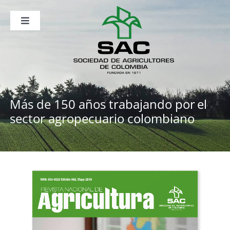
Saltar
al
contenido
Toggle
Navigation
Nosotros
Publicaciones
Sala de Prensa
Eventos
Más de 150 años trabajando por
el
sector agropecuario colombiano