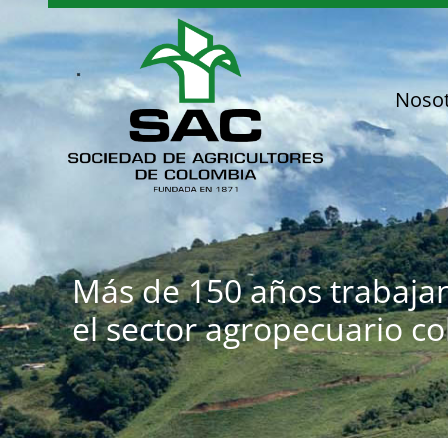
Saltar
al
contenido
Noso
Más de 150 años trabaja
el sector agropecuario c