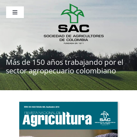
Saltar
al
contenido
Toggle
Navigation
Nosotros
Publicaciones
Sala de Prensa
Eventos
Más de 150 años trabajando por
el
sector agropecuario colombiano