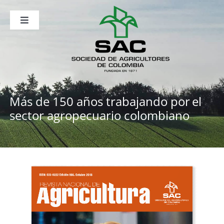
Saltar
al
contenido
Toggle
Navigation
Nosotros
Publicaciones
Sala de Prensa
Eventos
Más de 150 años trabajando por
el
sector agropecuario colombiano