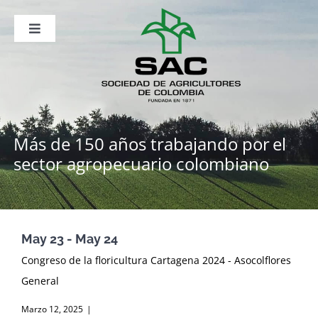
Saltar
al
contenido
Toggle
Navigation
Nosotros
Publicaciones
Sala de Prensa
Eventos
Más de 150 años trabajando por
el
sector agropecuario colombiano
May 23 - May 24
Congreso de la floricultura Cartagena 2024 - Asocolflores
General
Marzo 12, 2025
|